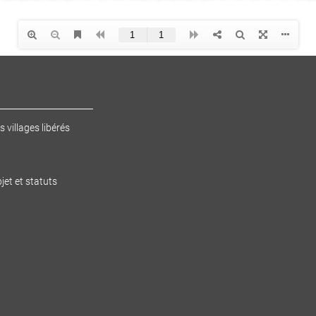
s villages libérés
jet et statuts