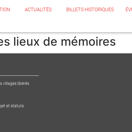
TION
ACTUALITÉS
BILLETS HISTORIQUES
ÉV
des lieux de mémoires
s villages libérés
jet et statuts