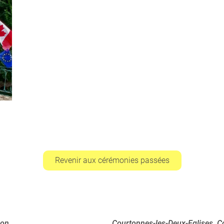
Revenir aux cérémonies passées
ion