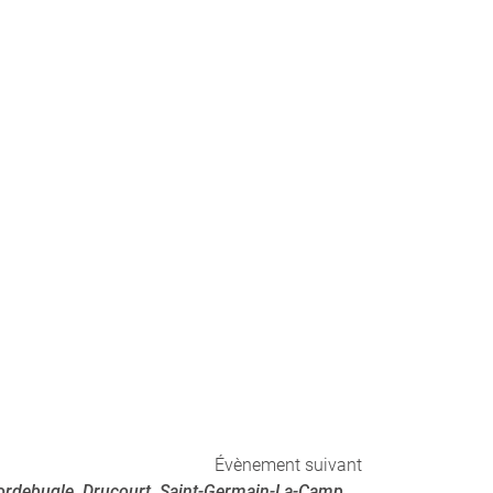
Évènement suivant
Courtonnes-les-Deux-Eglises, Cordebugle, Drucourt, Saint-Germain-La-Campagne : 81ème Anniversaire de la Libération