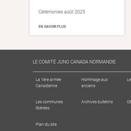
Cérémonies août 2025
EN SAVOIR PLUS
LE COMITÉ JUNO CANADA NORMANDIE
La 1ère armée
Hommage aux
Le
Canadienne
anciens
Les communes
Archives bulletins
Ob
libérées
Plan du site