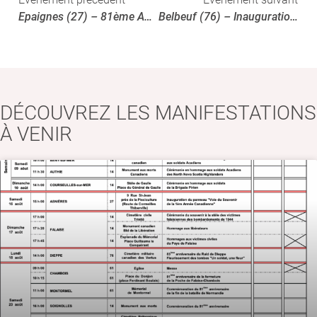
Epaignes (27) – 81ème Anniversaire de la Libération
Belbeuf (76) – Inauguration panneau » Voie du Souvenir de la 1ère Armée Canadienne «
DÉCOUVREZ LES MANIFESTATIONS
À VENIR